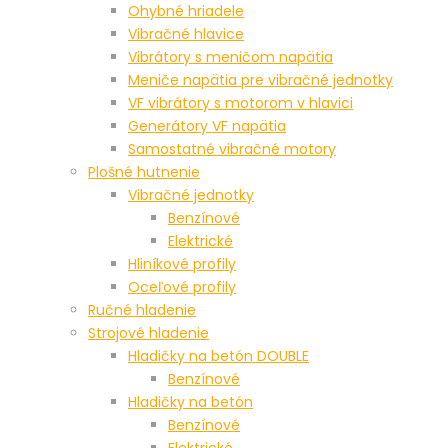
Ohybné hriadele
Vibračné hlavice
Vibrátory s meničom napätia
Meniče napätia pre vibračné jednotky
VF vibrátory s motorom v hlavici
Generátory VF napätia
Samostatné vibračné motory
Plošné hutnenie
Vibračné jednotky
Benzínové
Elektrické
Hliníkové profily
Oceľové profily
Ručné hladenie
Strojové hladenie
Hladičky na betón DOUBLE
Benzínové
Hladičky na betón
Benzínové
Elektrické