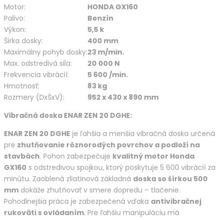
Motor:
HONDA GX160
Palivo:
Benzín
Výkon:
5,5 k
Širka dosky:
400 mm
Maximálny pohyb dosky:
23 m/min.
Max. odstredivá sila:
20 000 N
Frekvencia vibrácií:
5 600 /min.
Hmotnosť:
83 kg
Rozmery (DxŠxV):
952 x 430 x 890 mm
Vibračná doska ENAR ZEN 20 DGHE:
ENAR ZEN 20 DGHE
je ľahšia a menšia vibračná doska určená
pre
zhutňovanie rôznorodých povrchov a podloží na
stavbách
. Pohon zabezpečuje
kvalitný motor Honda
GX160
s odstredivou spojkou, ktorý poskytuje 5 600 vibrácií za
minútu. Zaoblená zliatinová základná
doska so šírkou 500
mm
dokáže zhutňovať v smere dopredu – tlačenie.
Pohodlnejšia práca je zabezpečená vďaka
antivibračnej
rukoväti s ovládaním
. Pre ľahšiu manipuláciu má