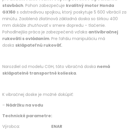
stavbách
. Pohon zabezpečuje
kvalitný motor Honda
GX160
s odstredivou spojkou, ktorý poskytuje 5 600 vibrácií za
minútu. Zaoblená zliatinová základná doska so šírkou 400
mm dokáže zhutňovať v smere dopredu – tlačenie.
Pohodlnejšia práca je zabezpečená vďaka
antivibračnej
rukoväti s ovládaním
. Pre ľahšiu manipuláciu má
doska
sklápateľnú rukoväť.
Narozdiel od modelu CGH, táto vibračná doska
nemá
sklápatelné transportné kolieska
.
K vibračnej doske je možné dokúpiť:
–
Nádržku na vodu
Technické parametre:
Výrobca:
ENAR