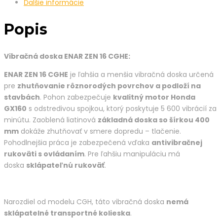
Ďalšie informácie
Popis
Vibračná doska ENAR ZEN 16 CGHE:
ENAR ZEN 16 CGHE
je ľahšia a menšia vibračná doska určená
pre
zhutňovanie rôznorodých povrchov a podloží na
stavbách
. Pohon zabezpečuje
kvalitný motor Honda
GX160
s odstredivou spojkou, ktorý poskytuje 5 600 vibrácií za
minútu. Zaoblená liatinová
základná doska so šírkou 400
mm
dokáže zhutňovať v smere dopredu – tlačenie.
Pohodlnejšia práca je zabezpečená vďaka
antivibračnej
rukoväti s ovládaním
. Pre ľahšiu manipuláciu má
doska
sklápateľnú rukoväť
.
Narozdiel od modelu CGH, táto vibračná doska
nemá
sklápatelné transportné kolieska
.