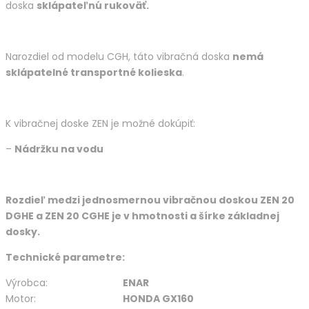
doska
sklápateľnú rukoväť.
Narozdiel od modelu CGH, táto vibračná doska
nemá
sklápatelné transportné kolieska
.
K vibračnej doske ZEN je možné dokúpiť:
–
Nádržku na vodu
Rozdieľ medzi jednosmernou vibračnou doskou ZEN 20
DGHE a ZEN 20 CGHE je v hmotnosti a šírke základnej
dosky.
Technické parametre:
Výrobca:
ENAR
Motor:
HONDA GX160