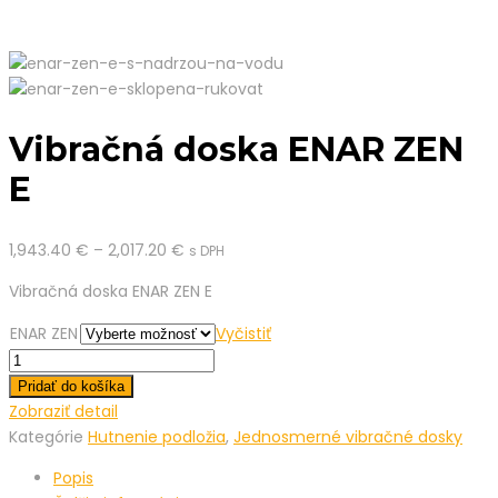
Vibračná doska ENAR ZEN
E
1,943.40
€
–
2,017.20
€
s DPH
Vibračná doska ENAR ZEN E
ENAR ZEN
Vyčistiť
Vibračná
doska
Pridať do košíka
ENAR
Zobraziť detail
ZEN
Kategórie
Hutnenie podložia
,
Jednosmerné vibračné dosky
E
Popis
quantity