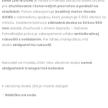
ENAR ZEN 16 DGHE
je ľahšia a menšia vibračná doska určená
pre
zhutňovanie rôznorodých povrchov a podloží na
stavbách
. Pohon zabezpečuje
kvalitný motor Honda
GX160
s odstredivou spojkou, ktorý poskytuje 5 600 vibrácií za
minútu. Zaoblená liatinová
základná doska so šírkou 500
mm
dokáže zhutňovať v smere dopredu – tlačenie.
Pohodlnejšia práca je zabezpečená vďaka
antivibračnej
rukoväti s ovládaním
. Pre ľahšiu manipuláciu má
doska
sklápateľnú rukoväť
.
Narozdiel od modelu DGH, táto vibračná doska
nemá
sklápatelné transportné kolieska
.
K vibračnej doske ZEN je možné dokúpiť:
–
Nádržku na vodu