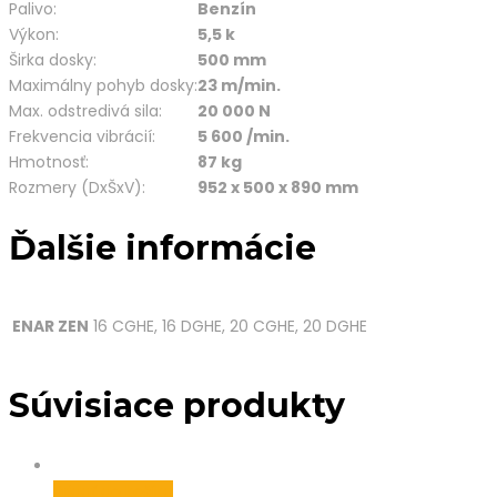
Palivo:
Benzín
Výkon:
5,5 k
Širka dosky:
500 mm
Maximálny pohyb dosky:
23 m/min.
Max. odstredivá sila:
20 000 N
Frekvencia vibrácií:
5 600 /min.
Hmotnosť:
87 kg
Rozmery (DxŠxV):
952 x 500 x 890 mm
Ďalšie informácie
ENAR ZEN
16 CGHE, 16 DGHE, 20 CGHE, 20 DGHE
Súvisiace produkty
Pridať do košíka