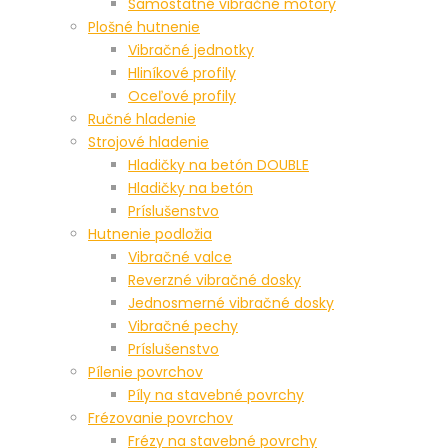
Samostatné vibračné motory
Plošné hutnenie
Vibračné jednotky
Hliníkové profily
Oceľové profily
Ručné hladenie
Strojové hladenie
Hladičky na betón DOUBLE
Hladičky na betón
Príslušenstvo
Hutnenie podložia
Vibračné valce
Reverzné vibračné dosky
Jednosmerné vibračné dosky
Vibračné pechy
Príslušenstvo
Pílenie povrchov
Píly na stavebné povrchy
Frézovanie povrchov
Frézy na stavebné povrchy