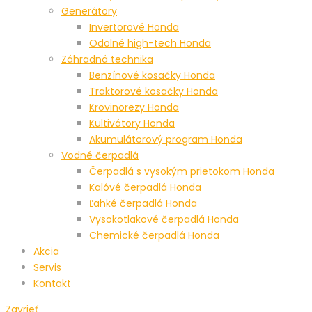
Generátory
Invertorové Honda
Odolné high-tech Honda
Záhradná technika
Benzínové kosačky Honda
Traktorové kosačky Honda
Krovinorezy Honda
Kultivátory Honda
Akumulátorový program Honda
Vodné čerpadlá
Čerpadlá s vysokým prietokom Honda
Kalóvé čerpadlá Honda
Ľahké čerpadlá Honda
Vysokotlakové čerpadlá Honda
Chemické čerpadlá Honda
Akcia
Servis
Kontakt
Zavrieť