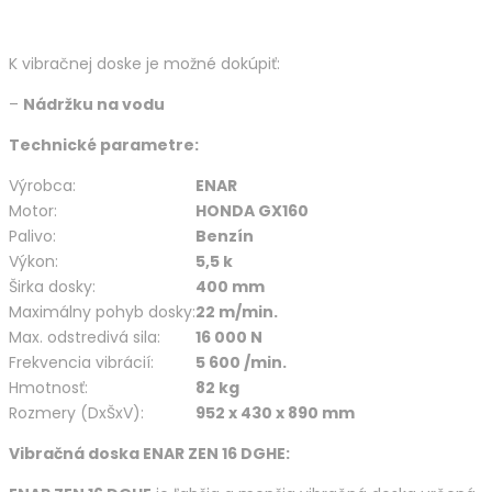
K vibračnej doske je možné dokúpiť:
–
Nádržku na vodu
Technické parametre:
Výrobca:
ENAR
Motor:
HONDA GX160
Palivo:
Benzín
Výkon:
5,5 k
Širka dosky:
400 mm
Maximálny pohyb dosky:
22 m/min.
Max. odstredivá sila:
16 000 N
Frekvencia vibrácií:
5 600 /min.
Hmotnosť:
82 kg
Rozmery (DxŠxV):
952 x 430 x 890 mm
Vibračná doska ENAR ZEN 16 DGHE: