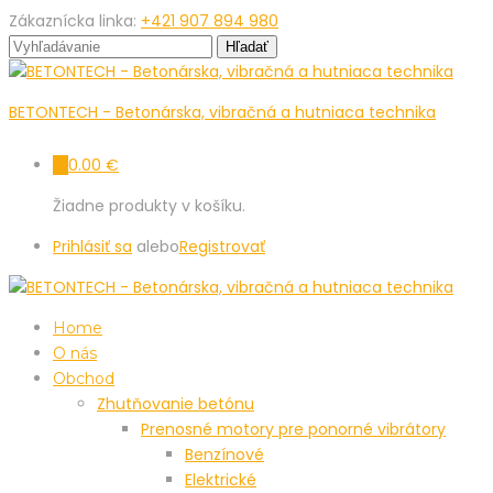
Zákaznícka linka:
+421 907 894 980
BETONTECH - Betonárska, vibračná a hutniaca technika
0.00
€
0
Žiadne produkty v košíku.
Prihlásiť sa
alebo
Registrovať
Home
O nás
Obchod
Zhutňovanie betónu
Prenosné motory pre ponorné vibrátory
Benzínové
Elektrické