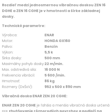
Rozdieľ medzi jednosmernou vibračnou doskou ZEN 16
DGHE a ZEN 16 CGHE je v hmotnosti a šírke základnej
dosky.
Technické parametre:
Výrobca:
ENAR
Motor:
HONDA GX160
Palivo:
Benzín
Výkon:
5,5 k
Širka dosky:
500 mm
Maximálny pohyb dosky:
22 m/min.
Max. odstredivá sila:
16 000 N
Frekvencia vibrácií:
5 600 /min.
Hmotnosť:
86 kg
Rozmery (DxŠxV):
952 x 500 x 890 mm
Vibračná doska ENAR ZEN 20 CGHE:
ENAR ZEN 20 CGHE
je ľahšia a menšia vibračná doska určená
pre
zhutňovanie rôznorodých povrchov a podloží na