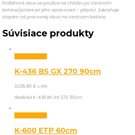
Podlahová obuv sa používa na chôdzu po čerstvom
betóne/potere pri jeho spracovaní – plávaní. Zabraňuje
stopám od pracovnej obuvi na čerstvom betóne.
Súvisiace produkty
Pridať do košíka
K-436 BS GX 270 90cm
3,025.80
€
s DPH
Hladička K-436 BS GX 270 90cm
Pridať do košíka
K-600 ETP 60cm