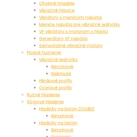
Ohybné hriadele
Vibračné hlavice
Vibrátory s meničom napätia
Meniče napätia pre vibračné jednotky
VF vibrátory s motorom v hlavici
Generátory VF napätia
Samostatné vibračné motory
Plošné hutnenie
Vibračné jednotky
Benzínové
Elektrické
Hliníkové profily
Oceľové profily
Ručné hladenie
Strojové hladenie
Hladičky na betón DOUBLE
Benzínové
Hladičky na betón
Benzínové
Elektrické