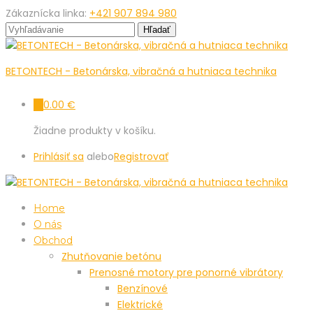
Zákaznícka linka:
+421 907 894 980
BETONTECH - Betonárska, vibračná a hutniaca technika
0.00
€
0
Žiadne produkty v košíku.
Prihlásiť sa
alebo
Registrovať
Home
O nás
Obchod
Zhutňovanie betónu
Prenosné motory pre ponorné vibrátory
Benzínové
Elektrické