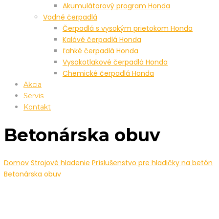
Akumulátorový program Honda
Vodné čerpadlá
Čerpadlá s vysokým prietokom Honda
Kalóvé čerpadlá Honda
Ľahké čerpadlá Honda
Vysokotlakové čerpadlá Honda
Chemické čerpadlá Honda
Akcia
Servis
Kontakt
Betonárska obuv
Domov
Strojové hladenie
Príslušenstvo pre hladičky na betón
Betonárska obuv